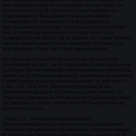
und schließt eine direkte Personenbeziehbarkeit aus. Durch die
Erweiterung wird die IP-Adresse von Google innerhalb von
Mitgliedstaaten der Europäischen Union oder in anderen
Vertragsstaaten des Abkommens über den Europäischen
Wirtschaftsraum zuvor gekürzt. Nur in Ausnahmefällen wird die
volle IP-Adresse an einen Server von Google in den USA
übertragen und dort gekürzt. Die im Rahmen von Google Analytics
von dem entsprechenden Browser übermittelte IP-Adresse wird
nicht mit anderen Daten von Google zusammengeführt.
Im Auftrag des Seitenbetreibers wird Google die anfallenden
Informationen benutzen, um die Nutzung der Website auszuwerten,
um Reports über die Websiteaktivitäten zusammenzustellen und um
weitere mit der Websitenutzung und der Internetnutzung verbundene
Dienstleistungen dem Seitenbetreiber gegenüber zu erbringen (Art.
6 Abs. 1 lit. f DSGVO). Das berechtigte Interesse an der
Datenverarbeitung liegt in der Optimierung dieser Website, der
Analyse der Benutzung der Website und der Anpassung der Inhalte.
Die Interessen der Nutzer werden durch die Pseudonymisierung
hinreichend gewahrt.
Google LLC. bietet eine Garantie auf Basis der
Standardvertragsklauseln ein angemessenes Datenschutzniveau
einzuhalten. Die gesendeten und mit Cookies, Nutzerkennungen (z.
B. User-ID) oder Werbe-IDs verknüpften Daten werden nach 50