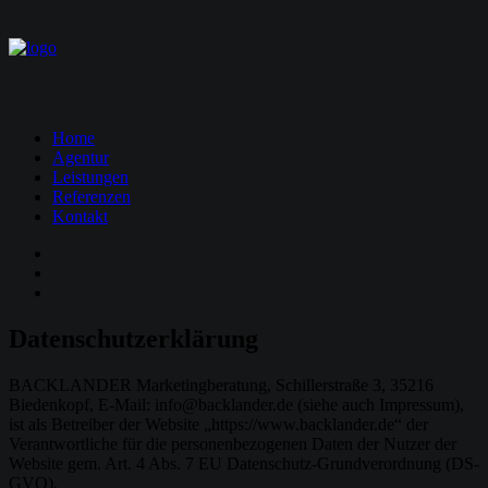
Home
Agentur
Leistungen
Referenzen
Kontakt
Datenschutzerklärung
BACKLANDER Marketingberatung, Schillerstraße 3, 35216
Biedenkopf, E-Mail: info@backlander.de (siehe auch Impressum),
ist als Betreiber der Website „https://www.backlander.de“ der
Verantwortliche für die personenbezogenen Daten der Nutzer der
Website gem. Art. 4 Abs. 7 EU Datenschutz-Grundverordnung (DS-
GVO).