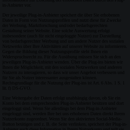
in-Anbieter vor.
Der jeweilige Plug-in-Anbieter speichert die über Sie erhobenen
Daten in Form von Nutzungsprofilen und nutzt diese für Zwecke
der Werbung, Marktforschung und/oder bedarfsgerechten
Gestaltung seiner Website. Eine solche Auswertung erfolgt
insbesondere (auch für nicht eingeloggte Nutzer) zur Darstellung
von bedarfsgerechter Werbung und um andere Nutzer des sozialen
Netzwerks über Ihre Aktivitäten auf unserer Website zu informieren.
Gegen die Bildung dieser Nutzungsprofile steht Ihnen ein
Widerspruchsrecht zu. Für die Ausübung müssen Sie sich an den
jeweiligen Plug-in-Anbieter wenden. Über die Plug-ins bieten wir
Ihnen die Möglichkeit, mit den sozialen Netzwerken und anderen
Nutzern zu interagieren, so dass wir unser Angebot verbessern und
für Sie als Nutzer interessanter ausgestalten können.
Rechtsgrundlage für die Nutzung der Plug-ins ist Art. 6 Abs. 1 S. 1
lit. f) DS-GVO.
Eine Weitergabe der Daten erfolgt unabhängig davon, ob Sie ein
Konto bei dem entsprechenden Plug-in-Anbieter besitzen und dort
eingeloggt sind. Wenn Sie allerdings bei dem Plug-in-Anbieter
eingeloggt sind, werden Ihre bei uns erhobenen Daten direkt Ihrem
Nutzerkonto zugeordnet. Wenn Sie den aktivierten Social-Media-
Button betätigen und z. B. die Seite verlinken, speichert der Plug-in-
Anbieter auch diese Information in Ihrem Nutzerkonto und teilt sie